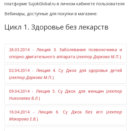
платформе SujokGlobal.ru в личном кабинете пользователя
Вебинары, доступные для покупки в магазине:
Цикл 1. Здоровье без лекарств
26.03.2014 - Лекция 3. Заболевания позвоночника и
опорно-двигательного аппарата (
лектор Даркова М.П.
)
02.04.2014 - Лекция 4. Су Джок для здоровья детей
На вебинаре вы получите ответ на вопрос «Как можно
(
лектор Даркова М.П.
)
поддерживать здоровье позвоночника в любом
возрасте».
09.04.2014 - Лекция 5. Су Джок для женщин (
лектор
Будут рассмотрены аспекты лечения детей, начиная от
Ни для кого не секрет, что от состояния позвоночника
Николаева В.Л.
)
младенческого до подросткового возраста,
напрямую зависит физическое и духовное здоровье
разъяснены особенности и даны рекомендации.
человека. На лекции вы получите ответы на вопросы,
16.04.2014 - Лекция 6. Су Джок без игл (
лектор
Эту лекцию можно рекомендовать всем женщинам без
Рассказ пойдет о том, как с помощью несложных и
где и как образуется блоки и зажимы, препятствующие
Макарова Е.В.
)
исключения, ведь разговор пойдет о сохранении и
безопасных приемов вылечить простуду или снизить
нормальному протеканию энергии и вызывающие
поддержании женского здоровья методами Су Джок
температуру, избавить малыша от диареи или запора,
заболевания позвоночника, узнаете, почему такое