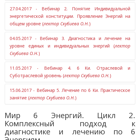
клеток). Построение триначальных цепочек
27.04.2017 - Вебинар 2. Понятие Индивидуальной
Понятие Энергии, виды энергетических систем.
для лечения заболеваний звеньев
энергетической конституции. Проявление Энергий на
Законы триначалья, пяти первоэлементов, инь
клеточного иммунитета.
общем уровне (
лектор Скубиева О.Н.
)
ян, проекция энергетических точек на кисти.
Проявление 6 Энергий в норме и в патологии.
Классификация гуморального иммунитета.
04.05.2017 - Вебинар 3. Диагностика и лечение на
Понятие Индивидуальной энергетической
Построение триначальных цепочек для лечения
уровне единых и индивидуальных энергий (
лектор
конституции.
заболеваний звеньев гуморального иммунитета.
Скубиева О.Н.
)
Типы конституций.
Лечение по доминирующей энергии и по
11.05.2017 - Вебинар 4. 6 Ки. Отраслевой и
конституции.
Суботраслевой уровень (
лектор Скубиева О.Н.
)
Осевые конституции.
Уровни поражения.
15.06.2017 - Вебинар 5. Лечение по 6 Ки. Практическое
Проявление 6 энергий на более тонком уровне.
Одновременное сосуществование осевых и
занятие (
лектор Скубиева О.Н.
)
Частный характер поражения.
пятипервоэлементных конституций.
Отраслевые энергии.
Примеры.
Диагностика и лечение по основным, отраслевым
Мир 6 Энергий. Цикл 2.
Заболевания.
Лечение по 6 Энергиям в разных энергетических
и суботраслевым энергиям с использованием
Лечение по отраслевым и суботраслевым
Комплексный подход к
системах.
различных энергетических систем.
энергиям.
диагностике и лечению по 6
Показания для использования той или иной
Диагностика уровней поражения.
Энергиям