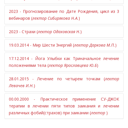
2023 - Прогнозирование по Дате Рождения, цикл из 3
Подробно разберем Триначальные подходы к
вебинаров (
лектор Сибирякова Н.А.
)
лечению патологии зубов
Вернемся к теме лечения выпадения волос - как
2023 - Страхи (
лектор Одаховская Н.
)
Мини-цикл вебинаров (3 ВЕБИНАРА) по теме
запустить образование нового волосяного
«Прогнозирование по дате рождения». Начиная
фолликула?
19.03.2014 - Мир Шести Энергий (
лектор Даркова М.П.
)
Комплексное лечение страхов методами Су Джок
знакомство с пациентом, мы всегда интересуемся
Восстановление функции митохондрий - этих
терапии.
датой его рождения. Но не всегда используем её для
энергетических станций клетки, - одно из
17.12.2014 - Йога Улыбки как Триначальное лечение
дальнейшей работы. Пожалуй, только для расчета
актуальных, даже модных направлений
На вебинаре мы подробно рассмотрим многообразие
положениями тела (
лектор Ярославцева Ю.Б
)
хронопунктуры. Однако дата рождения может очень
современной медицины.
страхов и фобий, систематизированных согласно
много сказать о характере и судьбе человека,
фундаментальным законам Триначалия. Мы разберем
Поделюсь предварительной Триначальной
28.01.2015 - Лечение по четырем точкам (
лектор
состоянии его изначального, возможно даже
Триначальную Последовательность страхов и
классификацией органелл клетки и выходом на
Левачев И.Н.
)
генетического, здоровья; дать подсказки для
дополнительные Триначальные модели к ней.
митохондрии.
коррекции характера и профилактики здоровья.
Мы обсудим Триначальную логику, стоящую за
00.00.2000 - Практическое применение СУ-ДЖОК
Триначальной Последовательностью страхов. Это
терапии в лечении пяти типов заикания и лечении
даст возможность более прицельной работы с
различных фобий(страхов) при заикании (
лектор
)
психологическими проблемами пациентов. Рассмотрим
различные подходы для гармонизации эмоциональных
На вебинаре рассматриваются следующие темы: