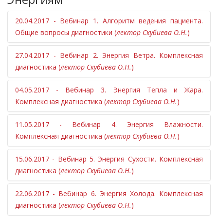
системы.
Способы воздействия.
Клинические примеры.
20.04.2017 - Вебинар 1. Алгоритм ведения пациента.
Правила работы с энергиями.
Общие вопросы диагностики (
лектор Скубиева О.Н.
)
Состояние врача.
Отношение к болезни и к пациенту.
27.04.2017 - Вебинар 2. Энергия Ветра. Комплексная
Понятие энергетической защиты.
диагностика (
лектор Скубиева О.Н.
)
04.05.2017 - Вебинар 3. Энергия Тепла и Жара.
Комплексная диагностика (
лектор Скубиева О.Н.
)
11.05.2017 - Вебинар 4. Энергия Влажности.
Комплексная диагностика (
лектор Скубиева О.Н.
)
15.06.2017 - Вебинар 5. Энергия Сухости. Комплексная
диагностика (
лектор Скубиева О.Н.
)
22.06.2017 - Вебинар 6. Энергия Холода. Комплексная
диагностика (
лектор Скубиева О.Н.
)