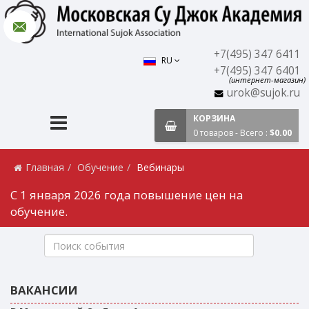
+7(495) 347 6411
RU
+7(495) 347 6401
(интернет-магазин)
urok@sujok.ru
КОРЗИНА
0 товаров - Всего :
$0.00
Главная
Обучение
Вебинары
С 1 января 2026 года повышение цен на
обучение.
ВАКАНСИИ