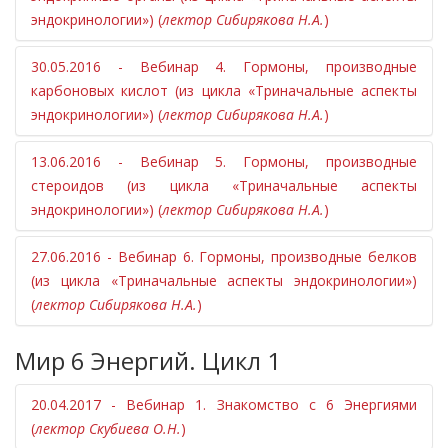
компонентов.
диагностики энергетического состояния человека.
системы с позиции Триначалья, рассмотрены
эндокринологии») (
лектор Сибирякова Н.А.
)
Вебинар состоит из 2 лекций. В нем будут подробно
возможные подходы к лечению отдельных звеньев и
разобраны все органы и звенья иммунной системы,
болезней иммунной системы.
30.05.2016 - Вебинар 4. Гормоны, производные
даны несколько типов классификации иммунной
карбоновых кислот (из цикла «Триначальные аспекты
Лекция 1.
системы с позиции Триначалья, рассмотрены
эндокринологии») (
лектор Сибирякова Н.А.
)
Строение иммунной системы.
возможные подходы к лечению отдельных звеньев и
Место иммунной системы в классификации
болезней иммунной системы.
13.06.2016 - Вебинар 5. Гормоны, производные
функциональных систем тела.
стероидов (из цикла «Триначальные аспекты
Лекция 2
Классификация иммунной системы
эндокринологии») (
лектор Сибирякова Н.А.
)
Классификация врожденного иммунитета.
функциональный тип с позиции Триначалья.
Построение триначальных цепочек для лечения
Классификация клеточного иммунитета
27.06.2016 - Вебинар 6. Гормоны, производные белков
заболеваний врожденного иммунитета.
А. Вариант 1 (классификация конечных
(из цикла «Триначальные аспекты эндокринологии»)
Классификация приобретенного иммунитета.
классов иммунокомпетентных клеток).
(
лектор Сибирякова Н.А.
)
Построение триначальных цепочек для лечения
Построение триначальных цепочек для
заболеваний приобретенного иммунитета.
лечения заболеваний конечных классов
Мир 6 Энергий. Цикл 1
иммунокомпетентных клеток.
Б. Вариант 2 (классификация с учетом всех
20.04.2017 - Вебинар 1. Знакомство с 6 Энергиями
этапов развития от стволовой клетки до
(
лектор Скубиева О.Н.
)
конечных классов иммунокомпетентных