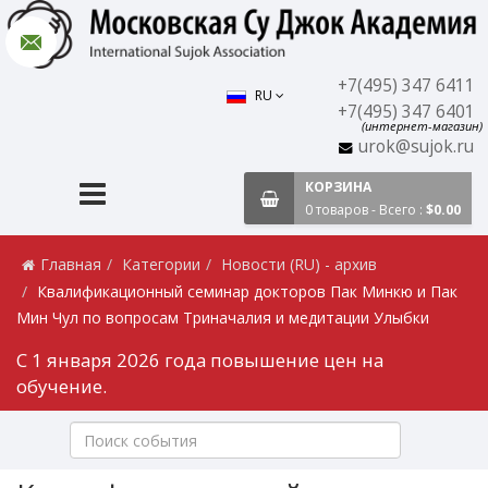
+7(495) 347 6411
RU
+7(495) 347 6401
(интернет-магазин)
urok@sujok.ru
КОРЗИНА
0 товаров - Всего :
$0.00
Главная
Категории
Новости (RU) - архив
Квалификационный семинар докторов Пак Минкю и Пак
Мин Чул по вопросам Триначалия и медитации Улыбки
С 1 января 2026 года повышение цен на
обучение.