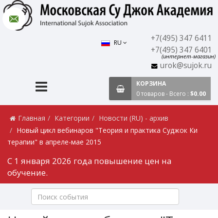
+7(495) 347 6411
RU
+7(495) 347 6401
(интернет-магазин)
urok@sujok.ru
КОРЗИНА
0 товаров - Всего :
$0.00
Главная
Категории
Новости (RU) - архив
Новый цикл вебинаров "Теория и практика Суджок Ки
терапии" в апреле-мае 2015
С 1 января 2026 года повышение цен на
обучение.